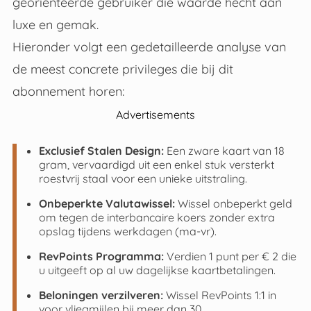
georiënteerde gebruiker die waarde hecht aan
luxe en gemak.
Hieronder volgt een gedetailleerde analyse van
de meest concrete privileges die bij dit
abonnement horen:
Advertisements
Exclusief Stalen Design:
Een zware kaart van 18
gram, vervaardigd uit een enkel stuk versterkt
roestvrij staal voor een unieke uitstraling.
Onbeperkte Valutawissel:
Wissel onbeperkt geld
om tegen de interbancaire koers zonder extra
opslag tijdens werkdagen (ma-vr).
RevPoints Programma:
Verdien 1 punt per € 2 die
u uitgeeft op al uw dagelijkse kaartbetalingen.
Beloningen verzilveren:
Wissel RevPoints 1:1 in
voor vliegmijlen bij meer dan 30