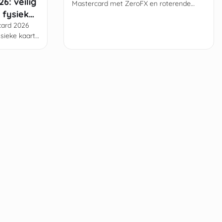
6: veilig
Mastercard met ZeroFX en roterende
 fysieke
CVC. Lees alles over kosten, aanvragen
en de unieke voordelen van deze mobiele
card 2026
bank.
ysieke kaart
nummers,
e.