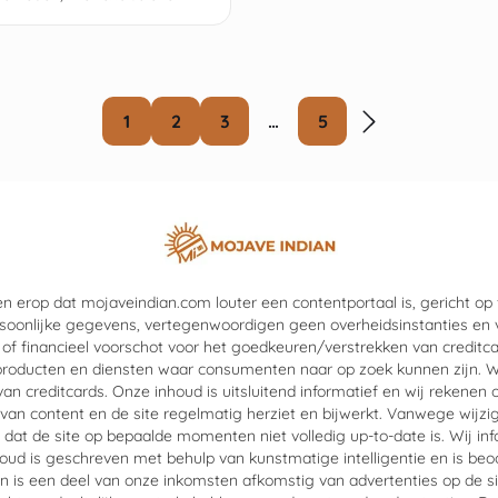
oor reizen en wereldwijde
1
2
3
…
5
erop dat mojaveindian.com louter een contentportaal is, gericht op f
soonlijke gegevens, vertegenwoordigen geen overheidsinstanties en
 of financieel voorschot voor het goedkeuren/verstrekken van creditcar
producten en diensten waar consumenten naar op zoek kunnen zijn. W
an creditcards. Onze inhoud is uitsluitend informatief en wij rekenen 
 van content en de site regelmatig herziet en bijwerkt. Vanwege wijzig
dat de site op bepaalde momenten niet volledig up-to-date is. Wij in
oud is geschreven met behulp van kunstmatige intelligentie en is be
 is een deel van onze inkomsten afkomstig van advertenties op de sit