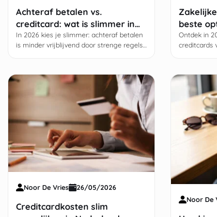
Achteraf betalen vs.
Zakelijke
creditcard: wat is slimmer in
beste op
2026?
In 2026 kies je slimmer: achteraf betalen
onderne
Ontdek in 20
is minder vrijblijvend door strenge regels,
creditcards
creditcards bieden betere bescherming
met realtime
en invloed op je hypotheek.
zekerheid e
Noor De Vries
26/05/2026
Noor De 
Creditcardkosten slim