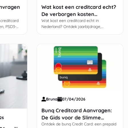
anvragen
Wat kost een creditcard echt?
De verborgen kosten
creditcard
ontrafeld
Wat kost een creditcard echt in
en, PSD3-
Nederland? Ontdek jaarbijdrage,
impact op je
wisselkoersopslag en vooral de 10–14%
ruimte.
rente bij gespreid betalen.
Bruna
07/04/2026
Bunq Creditcard Aanvragen:
De Gids voor de Slimme
26
Prepaid Mastercard
Ontdek de bunq Credit Card: een prepaid