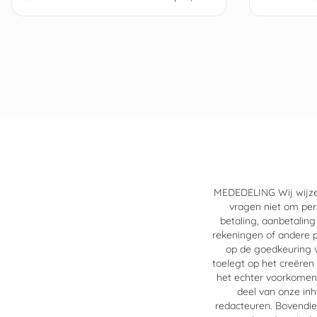
wereldwijde reisverzekeringen en
dekkingen v
exclusieve lifestyle-voordelen.
aankopen.
MEDEDELING Wij wijzen 
vragen niet om per
betaling, aanbetaling
rekeningen of andere 
op de goedkeuring v
toelegt op het creëren
het echter voorkomen 
deel van onze inh
redacteuren. Bovendien