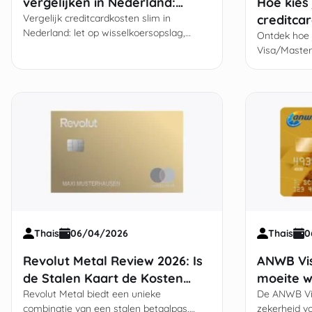
vergelijken in Nederland:
Hoe kies 
Bespaar op je betaalgemak
Vergelijk creditcardkosten slim in
creditcar
Nederland: let op wisselkoersopslag,
weten
Ontdek hoe j
contant-opnamekosten en rente bij
Visa/Master
gespreid betalen—bespaar tientallen
wisselkoers
euro’s.
verzekering
Thais
06/04/2026
Thais
0
Revolut Metal Review 2026: Is
ANWB Vis
de Stalen Kaart de Kosten
moeite w
Waard?
Revolut Metal biedt een unieke
Kosten e
De ANWB Vis
combinatie van een stalen betaalpas,
zekerheid vo