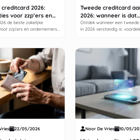
 creditcard 2026:
Tweede creditcard a
ties voor zzp’ers en
2026: wanneer is dat
mers
26 de beste zakelijke
verstandig?
Ontdek wanneer een tweede 
 voor zzp’ers en ondernemers
in 2026 verstandig is: voordel
 boekhoudintegratie, fiscale
beveiliging, budgettering en 
n slimme uitgavencontrole.
BKR-registratie en hypotheek
Vries
22/05/2026
Noor De Vries
10/05/20