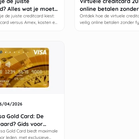
je de juiste
Virtuele creditcard 202
d? Alles wat je moet
online betalen zonder
e de juiste creditcard kiest:
kaart
Ontdek hoe de virtuele credit
card versus Amex, kosten en
veilig online betalen zonder f
, BKR-toetsing en welke
mogelijk maakt met unieke 
en écht waarde hebben.
biometrie en real-time control
6/04/2026
a Gold Card: De
aard? Gids voor
n Voordelen 2026
a Gold Card biedt maximale
or leden, met exclusieve