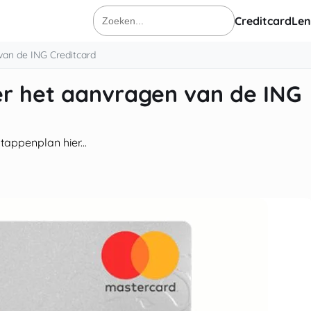
Creditcard
Len
Zoeken
naar:
van de ING Creditcard
er het aanvragen van de ING
appenplan hier...