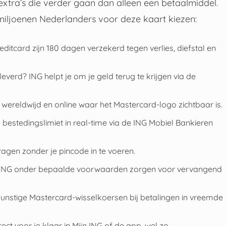
xtra’s die verder gaan dan alleen een betaalmiddel.
iljoenen Nederlanders voor deze kaart kiezen:
ditcard zijn 180 dagen verzekerd tegen verlies, diefstal en
leverd? ING helpt je om je geld terug te krijgen via de
s wereldwijd en online waar het Mastercard-logo zichtbaar is.
e bestedingslimiet in real-time via de ING Mobiel Bankieren
ragen zonder je pincode in te voeren.
 kan ING onder bepaalde voorwaarden zorgen voor vervangend
gunstige Mastercard-wisselkoersen bij betalingen in vreemde
ect voor je klaar in Mijn ING of de app, wel zo