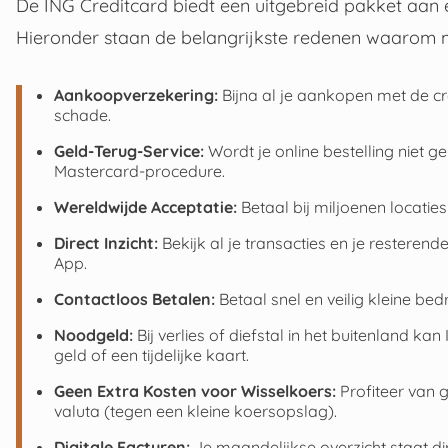
De ING Creditcard biedt een uitgebreid pakket aan e
Hieronder staan de belangrijkste redenen waarom m
Aankoopverzekering:
Bijna al je aankopen met de cre
schade.
Geld-Terug-Service:
Wordt je online bestelling niet ge
Mastercard-procedure.
Wereldwijde Acceptatie:
Betaal bij miljoenen locatie
Direct Inzicht:
Bekijk al je transacties en je resterend
App.
Contactloos Betalen:
Betaal snel en veilig kleine bed
Noodgeld:
Bij verlies of diefstal in het buitenland
geld of een tijdelijke kaart.
Geen Extra Kosten voor Wisselkoers:
Profiteer van 
valuta (tegen een kleine koersopslag).
Digitale Facturen:
Je maandelijkse overzicht staat dir