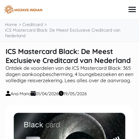
inhoud
Home
Creditcard
ICS Mastercard Black: De Meest Exclusieve Creditcard van
Nederland
Creditcard
ICS Mastercard Black: De Meest
Leningen
Exclusieve Creditcard van Nederland
Beleggen
Hypotheek
Ontdek de voordelen van de ICS Mastercard Black: 365
Persoonlijke financiën
dagen aankoopbescherming, 4 loungebezoeken en een
volledige reisverzekering. Lees alles over de aanvraag.
Ana Maria
01/04/2026
19/05/2026