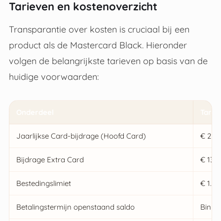
Tarieven en kostenoverzicht
Transparantie over kosten is cruciaal bij een
product als de Mastercard Black. Hieronder
volgen de belangrijkste tarieven op basis van de
huidige voorwaarden:
Onderdeel
Tarie
Jaarlijkse Card-bijdrage (Hoofd Card)
€ 225
Bijdrage Extra Card
€ 135,
Bestedingslimiet
€ 1.00
Betalingstermijn openstaand saldo
Binne