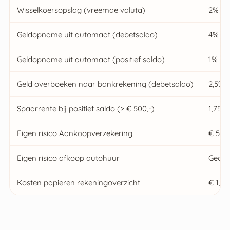
Wisselkoersopslag (vreemde valuta)
2%
Geldopname uit automaat (debetsaldo)
4% va
Geldopname uit automaat (positief saldo)
1% (m
Geld overboeken naar bankrekening (debetsaldo)
2,5% 
Spaarrente bij positief saldo (> € 500,-)
1,75% 
Eigen risico Aankoopverzekering
€ 50,
Eigen risico afkoop autohuur
Gedek
Kosten papieren rekeningoverzicht
€ 1,50