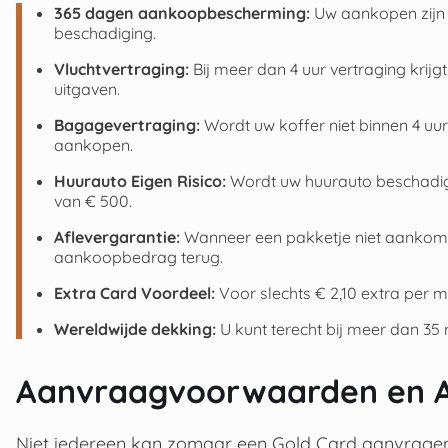
365 dagen aankoopbescherming:
Uw aankopen zijn e
beschadiging.
Vluchtvertraging:
Bij meer dan 4 uur vertraging krijg
uitgaven.
Bagagevertraging:
Wordt uw koffer niet binnen 4 uur
aankopen.
Huurauto Eigen Risico:
Wordt uw huurauto beschadigd
van € 500.
Aflevergarantie:
Wanneer een pakketje niet aankomt, d
aankoopbedrag terug.
Extra Card Voordeel:
Voor slechts € 2,10 extra per 
Wereldwijde dekking:
U kunt terecht bij meer dan 35 
Aanvraagvoorwaarden en A
Niet iedereen kan zomaar een Gold Card aanvragen