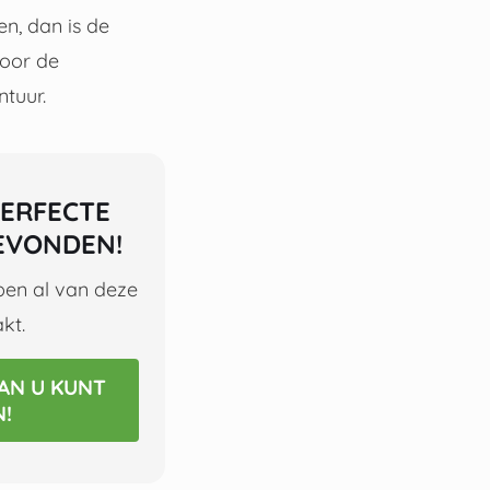
en, dan is de
voor de
tuur.
PERFECTE
EVONDEN!
en al van deze
kt.
AN U KUNT
!