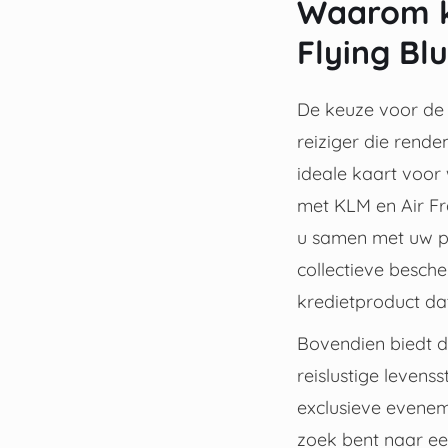
Waarom k
Flying Bl
De keuze voor de 
reiziger die rende
ideale kaart voor
met KLM en Air Fr
u samen met uw par
collectieve besch
kredietproduct dat
Bovendien biedt d
reislustige levens
exclusieve evenem
zoek bent naar een