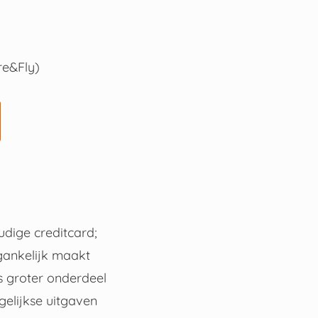
re&Fly)
udige creditcard;
gankelijk maakt
ds groter onderdeel
gelijkse uitgaven