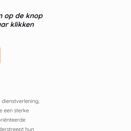
an op de knop
ar klikken
 dienstverlening,
ie een sterke
oriënteerde
derstreept hun