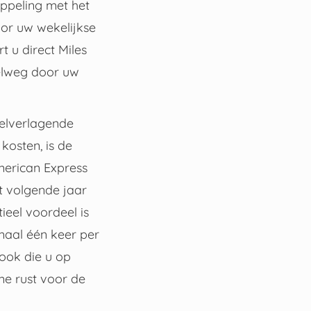
oppeling met het
oor uw wekelijkse
t u direct Miles
pelweg door uw
pelverlagende
osten, is de
merican Express
et volgende jaar
ieel voordeel is
maal één keer per
 ook die u op
me rust voor de