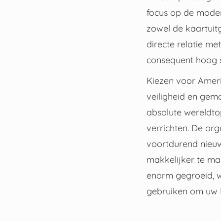
focus op de modern
zowel de kaartuit
directe relatie m
consequent hoog s
Kiezen voor Ameri
veiligheid en gem
absolute wereldtop
verrichten. De or
voortdurend nieuw
makkelijker te ma
enorm gegroeid, w
gebruiken om uw M