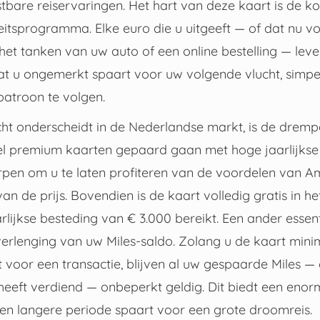
stbare reiservaringen. Het hart van deze kaart is de k
teitsprogramma. Elke euro die u uitgeeft — of dat nu v
et tanken van uw auto of een online bestelling — lever
dat u ongemerkt spaart voor uw volgende vlucht, sim
atroon te volgen.
ht onderscheidt in de Nederlandse markt, is de drem
l premium kaarten gepaard gaan met hoge jaarlijkse k
pen om u te laten profiteren van de voordelen van A
van de prijs. Bovendien is de kaart volledig gratis in h
lijkse besteding van € 3.000 bereikt. Een ander essent
erlenging van uw Miles-saldo. Zolang u de kaart mini
 voor een transactie, blijven al uw gespaarde Miles —
eeft verdiend — onbeperkt geldig. Dit biedt een enor
 een langere periode spaart voor een grote droomreis.