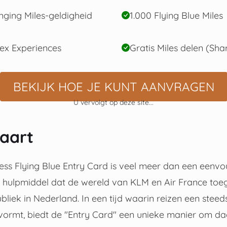
nging Miles-geldigheid
1.000 Flying Blue Miles
ex Experiences
Gratis Miles delen (Sha
BEKIJK HOE JE KUNT AANVRAGEN
U vervolgt op deze site...
aart
ss Flying Blue Entry Card is veel meer dan een eenvo
ig hulpmiddel dat de wereld van KLM en Air France toe
liek in Nederland. In een tijd waarin reizen een stee
 vormt, biedt de "Entry Card" een unieke manier om da