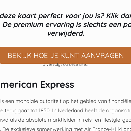
deze kaart perfect voor jou is? Klik d
. De premium ervaring is slechts een pa
verwijderd.
BEKIJK HOE JE KUNT AANVRAGEN
U vervolgt op deze site...
American Express
s een mondiale autoriteit op het gebied van financiële
ie teruggaat tot 1850. In Nederland heeft de organisat
d als de absolute marktleider in reis- en lifestyle-ge
. De exclusieve samenwerking met Air France-KLM on