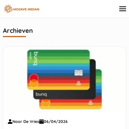
inhoud
Archieven
Creditcard
Leningen
Beleggen
Hypotheek
Persoonlijke financiën
Noor De Vries
06/04/2026