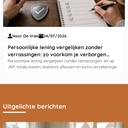
Noor De Vries
24/07/2026
Persoonlijke lening vergelijken zonder
verrassingen: zo voorkom je verborgen
kosten
Persoonlijke lening vergelijken zonder verrassingen: let op
JKP, totale kosten, boetevrij aflossen en extra verzekeringen
—vergelijk offertes voor je tekent.
Uitgelichte berichten